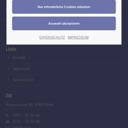
Ihr Berufsverband
Als Interessensvertretung engagieren wir uns mit Freude und
Leidenschaft für jeden Zahntechniker bei allen Themen rund um die
Zahntechnik. Wir blicken mit Stolz zurück auf eine lange Vergangenheit.
DATENSCHUTZ
IMPRESSUM
Links
Kontakt
Impressum
Datenschutz
ZIK
Hauptstrasse 39, 50859 Köln
0221 – 50 30 44
0221 – 50 30 46