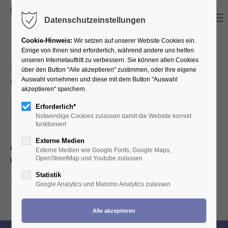
Menu
Datenschutzeinstellungen
Cookie-Hinweis:
Wir setzen auf unserer Website Cookies ein.
Einige von Ihnen sind erforderlich, während andere uns helfen
unseren Internetauftritt zu verbessern. Sie können allen Cookies
Kalkulation im Dentallabor -
über den Button "Alle akzeptieren" zustimmen, oder Ihre eigene
Gutes Geld für gute Arbeit!
Auswahl vornehmen und diese mit dem Button "Auswahl
akzeptieren" speichern.
05.01.2023
Erforderlich*
Notwendige Cookies zulassen damit die Website korrekt
ORT: KÖLN
funktioniert
Externe Medien
Angebot zu zwei Kalkulationsworkshops, am 25.02. und 11.03.23 -
Externe Medien wie Google Fonts, Google Maps,
OpenStreetMap und Youtube zulassen
bei Interesse bitte in der Geschäftsstelle melden!
Statistik
Zurück zur Eventübersicht
Google Analytics und Matomo Analytics zulassen