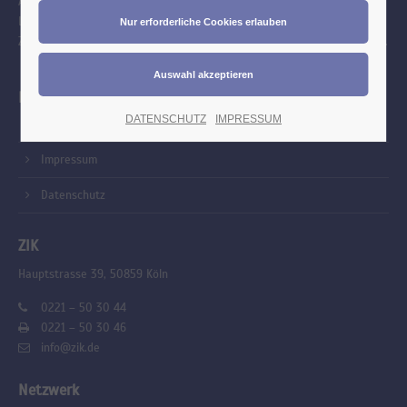
Als Interessensvertretung engagieren wir uns mit Freude und
Leidenschaft für jeden Zahntechniker bei allen Themen rund um die
Zahntechnik. Wir blicken mit Stolz zurück auf eine lange Vergangenheit.
Links
DATENSCHUTZ
IMPRESSUM
Kontakt
Impressum
Datenschutz
ZIK
Hauptstrasse 39, 50859 Köln
0221 – 50 30 44
0221 – 50 30 46
info@zik.de
Netzwerk