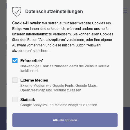
Menu
Datenschutzeinstellungen
Cookie-Hinweis:
Wir setzen auf unserer Website Cookies ein.
Einige von Ihnen sind erforderlich, während andere uns helfen
unseren Internetauftritt zu verbessern. Sie können allen Cookies
Nachwuchsbörse im Kölner
über den Button "Alle akzeptieren" zustimmen, oder Ihre eigene
Rathaus
Auswahl vornehmen und diese mit dem Button "Auswahl
akzeptieren" speichern.
21.03.2024
Erforderlich*
Notwendige Cookies zulassen damit die Website korrekt
ORT: KÖLNER RATHAUS
funktioniert
Externe Medien
Zurück zur Eventübersicht
Externe Medien wie Google Fonts, Google Maps,
OpenStreetMap und Youtube zulassen
Statistik
Google Analytics und Matomo Analytics zulassen
Ihr Berufsverband