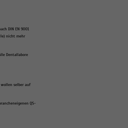
 nach DIN EN 9001
lle) nicht mehr
lle Dentallabore
 wollen selber auf
 brancheneigenen QS-