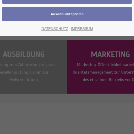
DATENSCHUTZ
IMPRESSUM
AUSBILDUNG
MARKETING
dung zum Zahntechniker von der
Marketing, Öffentlichkeitsarbe
Gesellenprüfung bis hin zur
Qualitätsmanagement zur Unters
Meisterprüfung
des einzelnen Betriebs vor O