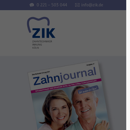
0 221 – 503 044
info@zik.de