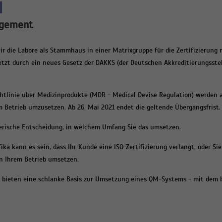
l
agement
ir die Labore als Stammhaus in einer Matrixgruppe für die Zertifizierung
jetzt durch ein neues Gesetz der DAKKS (der Deutschen Akkreditierungsste
htlinie über Medizinprodukte (MDR - Medical Devise Regulation) werden a
m Betrieb umzusetzen. Ab 26. Mai 2021 endet die geltende Übergangsfrist.
erische Entscheidung, in welchem Umfang Sie das umsetzen.
ka kann es sein, dass Ihr Kunde eine ISO-Zertifizierung verlangt, oder Sie
n Ihrem Betrieb umsetzen.
I bieten eine schlanke Basis zur Umsetzung eines QM-Systems - mit dem